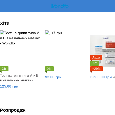
Хіти
Акція
Хіт
Хіт
Хіт
−29%
Тест на грипп типа А и В
92.00 грн
3 500.00 грн
4
в назальных мазках -
Wondfo
125.00 грн
Розпродаж