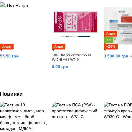
Акція
Хіт
Акція
Акція
−29%
Тест на беременность
55.50 грн
3 500.00 грн
4
WONDFO W1-S
6.00 грн
Новинки