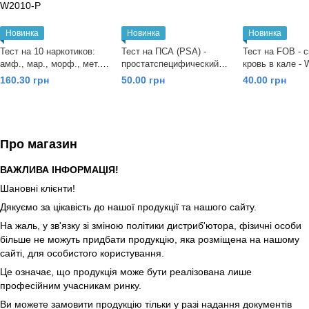
Новинка
Новинка
Новинка
Тест на 10 наркотиков:
Тест на ПСА (PSA) -
Тест на FOB - 
амф., мар., морф., мет.,
простатспецифический
кровь в кале - 
барб., бенз., кокаин,
антиген - W31-C
Wondfo
160.30 грн
50.00 грн
40.00 грн
фенцикл., метадон,
МДМА - W2010-P
Про магазин
ВАЖЛИВА ІНФОРМАЦІЯ!
Шановні клієнти!
Дякуємо за цікавість до нашої продукції та нашого сайту.
На жаль, у зв'язку зі зміною політики дистриб'ютора, фізичні особи
більше не можуть придбати продукцію, яка розміщена на нашому
сайті, для особистого користування.
Це означає, що продукція може бути реалізована лише
професійним учасникам ринку.
Ви можете замовити продукцію тільки у разі надання документів