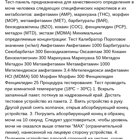
Тест-панель предназначена для качественного определения в
моче человека следующих специфических наркотиков и их
метаболитов: амфетамин (АМP), марихуана (THC), морфин
(MOP), метамфетамин (МЕТ), барбитураты (BAR),
бензодиазепины (BZO), кокаин (COC), фенциклидин (РСР),
метадон (MTD), экстази (МDМА) Минимальные
определяемые концентрации: Тест Калибратор Пороговое
значение (нг/мл) Амфетамин Амфетамин 1000 Барбитураты
Секобарбитал 300 Бензодиазепины Оксазепам 300 Кокаин
Бензоилэкгонин 300 Марихуана Марихуана 50 Метадон
Метадон 300 Meтамфетамин Метамфетамин 1000
Метилендиокси амфетамин 3,4-Метилендиокси амфетамин
HCl (MDMA) 500 Морфин Морфин 300 Фенциклидин
Фенциклидин 25 Процедура тестирования: Тест проводить
при комнатной температуре (18ºC − 30ºC) 1. Вскрыть
запаянный пакет, потянув за надрезанный край. Достать
тестовое устройство из пакета. 2. Взять устройство в руку.
Другой рукой снять колпачок, открыв абсорбирующий конец
устройства. 3. Погрузить абсорбирующий конец в образец
мочи на 10 секунд. Следует удостовериться, чтобы уровень
мочи не оказался выше отметки “MAX” (ограничительной
линии), нанесенной на лицевую сторону устройства. 4.
Положите устройство плоской стороной на чистую, сухую,