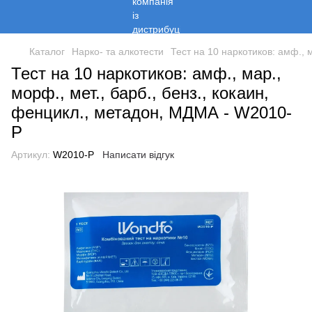
Каталог
Нарко- та алкотести
Тест на 10 наркотиков: амф., 
Тест на 10 наркотиков: амф., мар.,
морф., мет., барб., бенз., кокаин,
фенцикл., метадон, МДМА - W2010-
P
Артикул:
W2010-P
Написати відгук