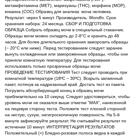
метамфетамина (МЕТ), марихуаны (ТНС), морфина (МОР),
кокаина (COC) Образец для анализа: моча человека.
Результат: через 5 минут. Производитель: Wondfo. Срок
хранения набора: 24 месяца. СБОР И ПОДГОТОВКА
ОБРАЗЦА Собрать образец мочи в специальный стаканчик.
Образцы мочи можно охладить до 2-8°C и хранить до 48
часов. Для более длительного хранения заморозить образцы
(− 20°C или ниже). Перед тестированием следует заранее
вынуть охлажденные или замороженные образцы, чтобы они
приняли комнатную температуру. Для тестирования
использовать только прозрачные образцы мочи.
ПРОВЕДЕНИЕ ТЕСТИРОВАНИЯ Тест следует проводить при
комнатной температуре (18ºC − 30ºC). Вскрыть запаянный
пакет, потянув за надрезанный край. Достать тест из пакета.
Погрузить абсорбирующий конец в образец мочи
приблизительно на 10 секунд. Следует удостовериться, чтобы
уровень мочи не оказался выше отметки “MAX”, нанесенной
на лицевую сторону теста. Положите тест плоской стороной
на чистую, сухую, негигроскопичную поверхность. На 5-й
минуте зафиксируйте результат. Не считывайте результат по
истечении 10 минут. ИНТЕРПРЕТАЦИЯ РЕЗУЛЬТАТОВ
Положительный (+) Бледно-розовая полоса видна в каждой