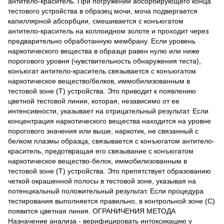
антитело-краситель. При погружении абсорбирующего конца
тестового устройства в образец мочи, моча подвергается
капиллярной абсорбции, смешивается с конъюгатом
антитело-краситель на коллоидном золоте и проходит через
предварительно обработанную мембрану. Если уровень
наркотического вещества в образце равен нулю или ниже
порогового уровня (чувствительность обнаружения теста),
конъюгат антитело-краситель связывается с конъюгатом
наркотическое вещество/белков, иммобилизованным в
тестовой зоне (Т) устройства. Это приводит к появлению
цветной тестовой линии, которая, независимо от ее
интенсивности, указывает на отрицательный результат. Если
концентрация наркотического вещества находится на уровне
порогового значения или выше, наркотик, не связанный с
белком плазмы образца, связывается с конъюгатом антитело-
краситель, предотвращая его связывание с конъюгатом
наркотическое вещество-белок, иммобилизованным в
тестовой зоне (T) устройства. Это препятствует образованию
четкой окрашенной полосы в тестовой зоне, указывая на
потенциальный положительный результат. Если процедура
тестирования выполняется правильно, в контрольной зоне (C)
появится цветная линия. ОГРАНИЧЕНИЯ МЕТОДА
Назначение анализа - верифицировать интоксикацию у