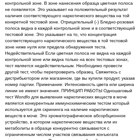
контрольной зоне. В зоне нанесения образца цветная полоса
не появляется. Это указывает на положительный результат
наличия соответствующего наркотического вещества на той
конкретной тестовой зоне. Отрицательный (-) Бледно-розовая
полоса видна в каждой контрольной зоне и в соответствующей
тестовой зоне. Это указывает на то, что концентрация
соответствующего наркотического вещества в той тестовой
зоне ниже нуля или предела обнаружения теста.
Недействительный Если цветная полоса не видна на каждой
контрольной зоне или видна только на всех тестовых зонах,
тест является недействительным. Необходимо провести
другой тест, чтобы перепроверить образец. Свяжитесь с
дистрибьютором или магазином, где вы купили продукт, указав
номер партии. Примечание: Интенсивность цвета или ширина
линии не имеют значения. ПРИНЦИП РАБОТЫ Одношаговый
тест Wondfo для выявления наркотических веществ в моче
является конкурентным иммунохимическим тестом который
используется для скрининга на наличие наркотических
веществ в моче. Это хроматографическое абсорбционное
устройство, в котором наркотические вещества или их
метаболиты в образце конкурентно связываются с
ограниченным числом участков связывания конъюгата