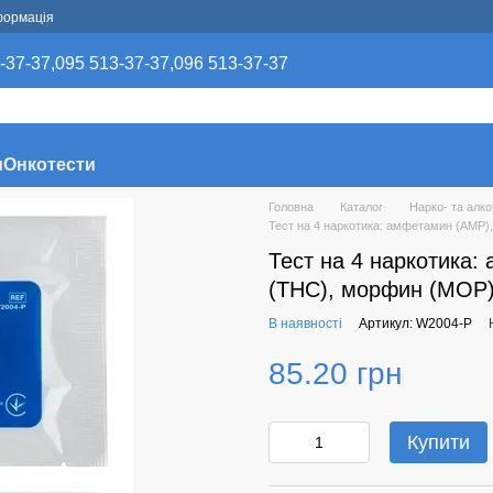
формація
-37-37,
095 513-37-37,
096 513-37-37
и
Онкотести
Головна
Каталог
Нарко- та алко
Тест на 4 наркотика: амфетамин (АМP
Тест на 4 наркотика:
(THC), морфин (MOP)
В наявності
Артикул: W2004-P
85.20 грн
Купити