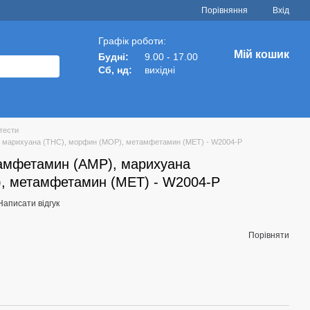
Порівняння
Вхід
Графік роботи:
Мій кошик
Будні:
9.00 - 17.00
Сб, нд:
вихідні
тести
), марихуана (THC), морфин (MOP), метамфетамин (МЕТ) - W2004-P
 амфетамин (АМP), марихуана
, метамфетамин (МЕТ) - W2004-P
Написати відгук
Порівняти