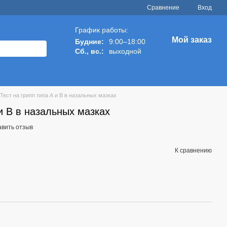
Сравнение
Вход
График работы:
Мой заказ
Будние:
9:00–18:00
Сб., вс.:
выходной
Тест на грипп типа А и В в назальных мазках
 и В в назальных мазках
авить отзыв
К сравнению