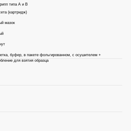
грипп типа А и В
сета (картридж)
ый мазок
ый
нут
петка, буфер, в пакете фольгированном, с осушителем +
бление для взятия образца