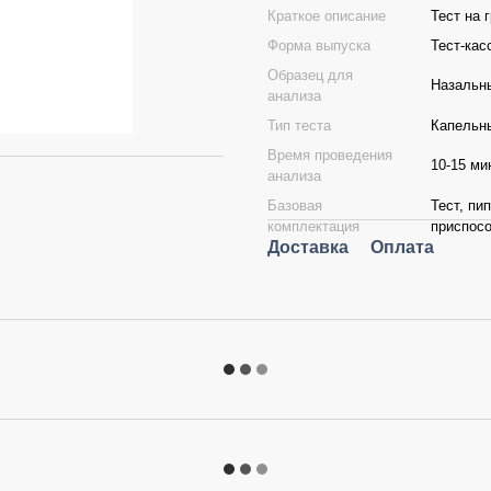
Краткое описание
Тест на 
Форма выпуска
Тест-кас
Образец для
Назальн
анализа
Тип теста
Капельн
Время проведения
10-15 ми
анализа
Базовая
Тест, пи
комплектация
приспосо
Доставка
Оплата