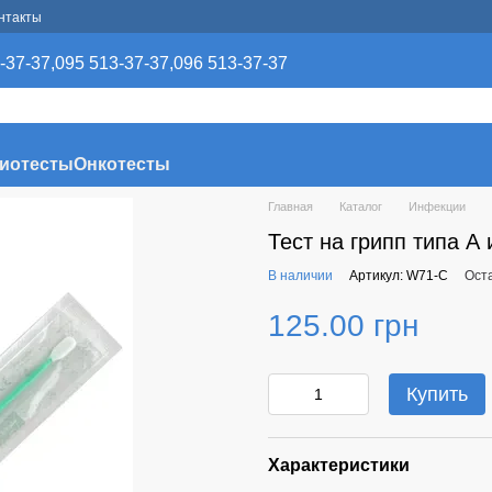
нтакты
-37-37,
095 513-37-37,
096 513-37-37
иотесты
Онкотесты
Главная
Каталог
Инфекции
Тест на грипп типа А
В наличии
Артикул: W71-C
Ост
125.00 грн
Купить
Характеристики